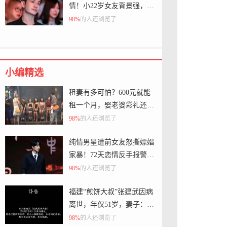
情！小22岁女友背景强，眉
眼神似杨颖
98%
的人还浏览了
小编精选
租妻有多可怕？600元就能
租一个月，娶老婆彩礼还可
以按月支付
98%
的人还浏览了
纯情男星遭前女友怒撕嫖娼
家暴！72天恋情反手报警立
案，聊天记录曝光竟是和兄
98%
的人还浏览了
弟喝豆汁？
福建“煎饼大叔”张建武因病
离世，年仅51岁，妻子：留
不住他，他要去享福了
98%
的人还浏览了